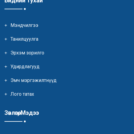
Бидний тухай
Мэндчилгээ
Танилцуулга
Эрхэм зорилго
Удирдлагууд
Эмч мэргэжилтнүүд
Лого татах
Зөвлөгөө, Мэдээ