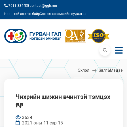
7011-3344
contact@ggh.mn
Нээлттэй ажлын байр
Сэтгэл ханамжийн судалгаа
Эхлэл
Зөвлөгөө&Мэдээ
Чихрийн шижин өвчинтэй тэмцэх
өдөр
3634
2021 оны 11 сар 15