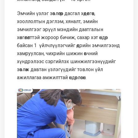
Эмчийн үзлэг зөвлөгөөр дасгал хөдөлгөөн,
хооллолтын дэглэм, хяналт, эмийн
эмчилгээг эрүүл мэндийн даатгалын
хөнгөлөлттэй жороор бичиж, сахар хэт өндөр
байсан 1 үйлчлүүлэгчийг өдрийн эмчилгээнд
хамруулсан, чихрийн шижин өвчний
хүндрэлээс сэргийлэх шинжилгээнүүдийг
зөвлөж давтан үзлэгүүдийг товлон үйл
ажиллагаа амжилттай өндөрлөсөн.