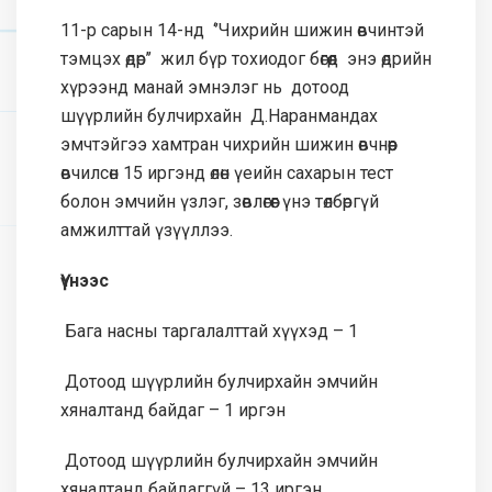
11-р сарын 14-нд ‘’Чихрийн шижин өвчинтэй
тэмцэх өдөр’’ жил бүр тохиодог бөгөөд энэ өдрийн
хүрээнд манай эмнэлэг нь дотоод
шүүрлийн булчирхайн Д.Наранмандах
эмчтэйгээ хамтран чихрийн шижин өвчнөөр
өвчилсөн 15 иргэнд өлөн үеийн сахарын тест
болон эмчийн үзлэг, зөвлөгөөг үнэ төлбөргүй
амжилттай үзүүллээ.
Үүнээс
Бага насны таргалалттай хүүхэд – 1
Дотоод шүүрлийн булчирхайн эмчийн
хяналтанд байдаг – 1 иргэн
Дотоод шүүрлийн булчирхайн эмчийн
хяналтанд байдаггүй – 13 иргэн