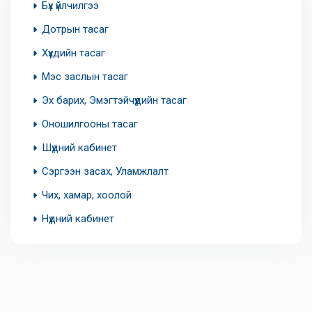
Бүх үйлчилгээ
Дотрын тасаг
Хүүхдийн тасаг
Мэс заслын тасаг
Эх барих, Эмэгтэйчүүдийн тасаг
Оношилгооны тасаг
Шүдний кабинет
Сэргээн засах, Уламжлалт
Чих, хамар, хоолой
Нүдний кабинет