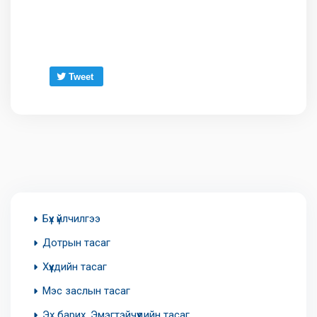
Tweet
Бүх үйлчилгээ
Дотрын тасаг
Хүүхдийн тасаг
Мэс заслын тасаг
Эх барих, Эмэгтэйчүүдийн тасаг