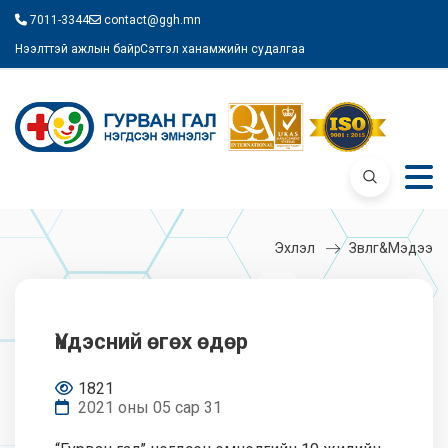
7011-3344
contact@ggh.mn
Нээлттэй ажлын байр
Сэтгэл ханамжийн судалгаа
Эхлэл
Зөвлөгөө&Мэдээ
Үндэсний өгөх өдөр
1821
2021 оны 05 сар 31