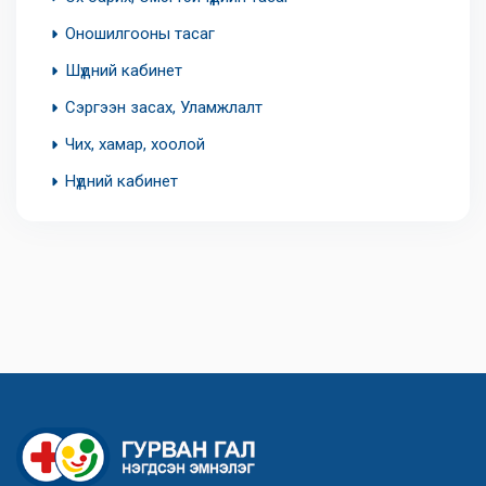
Оношилгооны тасаг
Шүдний кабинет
Сэргээн засах, Уламжлалт
Чих, хамар, хоолой
Нүдний кабинет