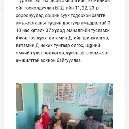
“Гурван гал” нэгдсэн эмнэлгийн 10 жилийн
ойг тохиолдуулан БГД-ийн 11, 22, 23-р
хороонуудад оршин суух тодорхой хаяггүй
амьжиргааны түвшин доогуур амьдралтай 0-
10 нас хүртэлх 37 хүүхдэд эмнэлгийн тусламж
үйлчилгээ үзүүлэх, витамин Д-ийн шинжилгээ,
витамин Д нөхөх тунгаар олгох, шүдний
эмчийн үзлэг зөвлөгөө, үзүүлсэн арга хэмжээг
амжилттай зохион байгууллаа.