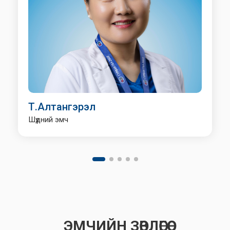
Т.Алтангэрэл
Шүдний эмч
ЭМЧИЙН ЗӨВЛӨГӨӨ