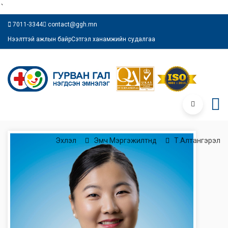
`
7011-3344
contact@ggh.mn
Нээлттэй ажлын байр
Сэтгэл ханамжийн судалгаа
Эхлэл
Эмч Мэргэжилтнүүд
Т.Алтангэрэл