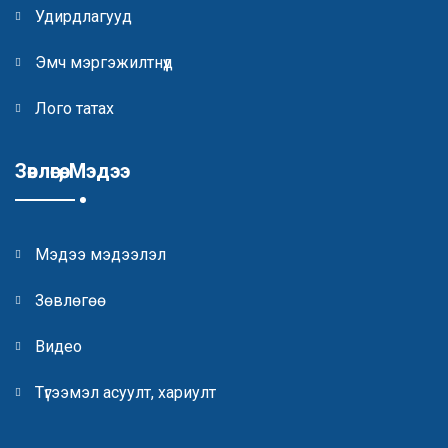
Удирдлагууд
Эмч мэргэжилтнүүд
Лого татах
Зөвлөгөө, Мэдээ
Мэдээ мэдээлэл
Зөвлөгөө
Видео
Түгээмэл асуулт, хариулт