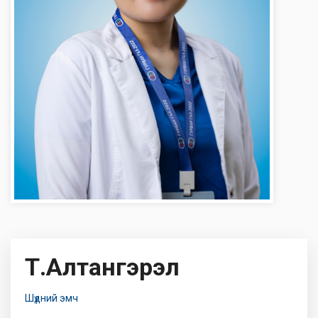
Т.Алтангэрэл
Шүдний эмч