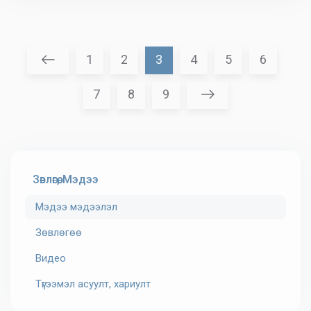
1
2
3
4
5
6
7
8
9
Зөвлөгөө, Мэдээ
Мэдээ мэдээлэл
Зөвлөгөө
Видео
Түгээмэл асуулт, хариулт