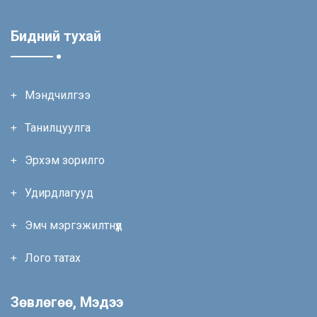
Бидний тухай
Мэндчилгээ
Танилцуулга
Эрхэм зорилго
Удирдлагууд
Эмч мэргэжилтнүүд
Лого татах
Зөвлөгөө, Мэдээ