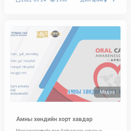
Мэдээ
Амны хөндийн хорт хавдар
Мэргэжилтнүүдийн үзэж байгаагаар хавдрын