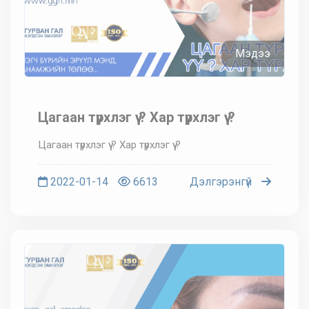
Мэдээ
Цагаан түрхлэг үү ? Хар түрхлэг үү ?
Цагаан түрхлэг үү ? Хар түрхлэг үү ?
2022-01-14
6613
Дэлгэрэнгүй