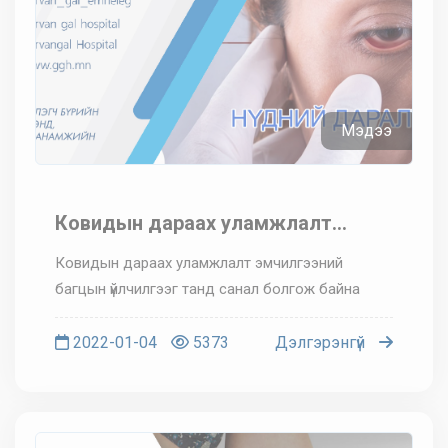
Мэдээ
Ковидын дараах уламжлалт
эмчилгээний багцын үйлчилгээг
Ковидын дараах уламжлалт эмчилгээний
танд санал болгож байна
багцын үйлчилгээг танд санал болгож байна
2022-01-04
5373
Дэлгэрэнгүй