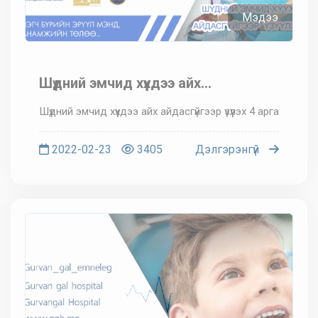
Мэдээ
Шүдний эмчид хүүхдээ айх
айдасгүйгээр үзүүлэх 4 арга
Шүдний эмчид хүүхдээ айх айдасгүйгээр үзүүлэх 4 арга
2022-02-23
3405
Дэлгэрэнгүй