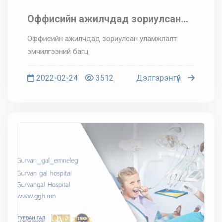
Оффисийн ажилчдад зориулсан
уламжлалт эмчилгээний багц
Оффисийн ажилчдад зориулсан уламжлалт
эмчилгээний багц
2022-02-24
3512
Дэлгэрэнгүй