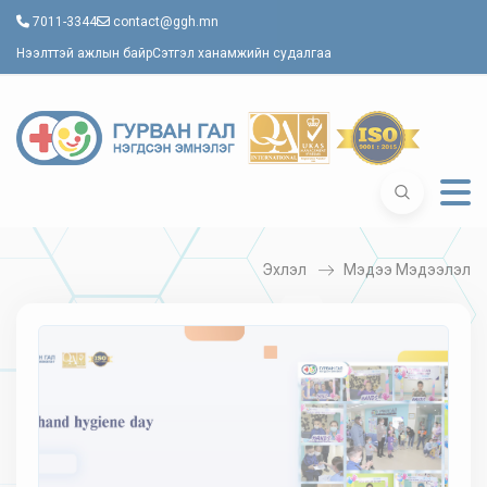
7011-3344
contact@ggh.mn
Нээлттэй ажлын байр
Сэтгэл ханамжийн судалгаа
Эхлэл
Мэдээ Мэдээлэл