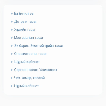
Бүх үйлчилгээ
Дотрын тасаг
Хүүхдийн тасаг
Мэс заслын тасаг
Эх барих, Эмэгтэйчүүдийн тасаг
Оношилгооны тасаг
Шүдний кабинет
Сэргээн засах, Уламжлалт
Чих, хамар, хоолой
Нүдний кабинет