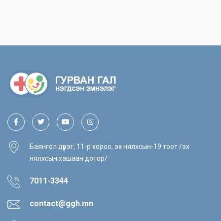
Баянгол дүүрэг, 11-р хороо, эх нялхсын-19 тоот /эх
нялхсын хашаан дотор/
7011-3344
contact@ggh.mn