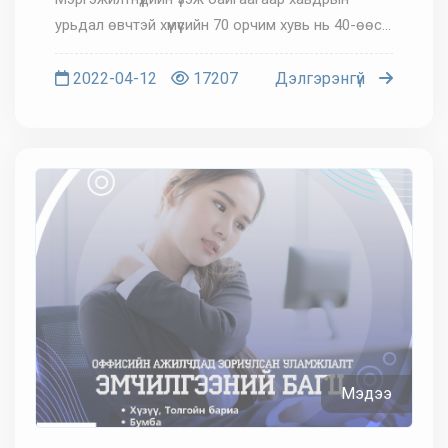
урьдал өвчтэй хүмүүсийн 70 орчим хувь нь 40-өөс
дээш насныхан байгаа аж. Гэхдээ залуу хүн амны
хөндийн хорт хавдраар өвчлөдөггүй гэсэн үг биш.
2022-04-12
17207
Дэлгэрэнгүй
Сүүлийн үед энэ...
Мэдээ