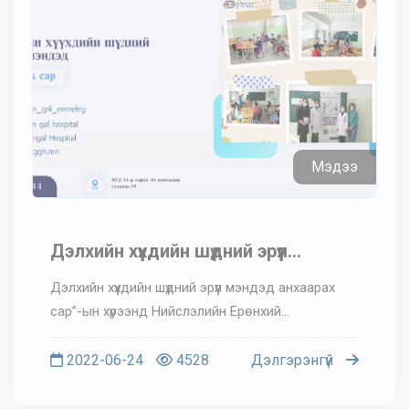
Мэдээ
Дэлхийн хүүхдийн шүдний эрүүл
мэндэд анхаарах сар
Дэлхийн хүүхдийн шүдний эрүүл мэндэд анхаарах
сар’’-ын хүрээнд Нийслэлийн Ерөнхий
Боловсролын 145-р сургуулийн 1-4 ангийн нийт
57 хүүхдэд шүдний урьдчилан сэргийлэх үзлэгийг
2022-06-24
4528
Дэлгэрэнгүй
амжилттай зохион байгуулла...